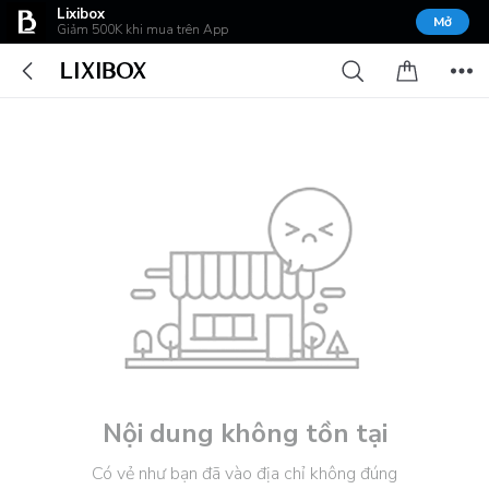
Lixibox
Mở
Giảm 500K khi mua trên App
Nội dung không tồn tại
Có vẻ như bạn đã vào địa chỉ không đúng