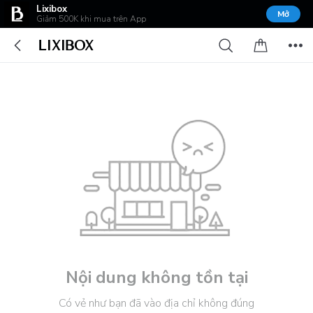
Lixibox
Mở
Giảm 500K khi mua trên App
Nội dung không tồn tại
Có vẻ như bạn đã vào địa chỉ không đúng