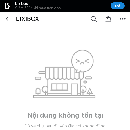
Lixibox
Mở
Giảm 500K khi mua trên App
Nội dung không tồn tại
Có vẻ như bạn đã vào địa chỉ không đúng