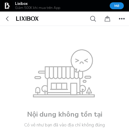
Lixibox
Mở
Giảm 500K khi mua trên App
Nội dung không tồn tại
Có vẻ như bạn đã vào địa chỉ không đúng