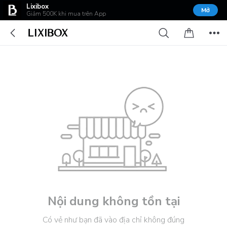
Lixibox
Mở
Giảm 500K khi mua trên App
Nội dung không tồn tại
Có vẻ như bạn đã vào địa chỉ không đúng