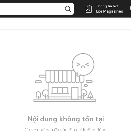
Thông tin hot
Lixi Magazines
Nội dung không tồn tại
Có vẻ như bạn đã vào địa chỉ không đúng