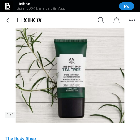
Lixibox
Mở
Giảm 500K khi mua trên App
1 / 1
The Body Shop