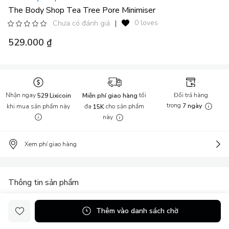
The Body Shop Tea Tree Pore Minimiser
0 loves
Chưa có đánh giá
|
529.000 ₫
Nhận ngay
tối
Đổi trả hàng
529 Lixicoin
Miễn phí giao hàng
trong
khi mua sản phẩm này
đa
cho sản phẩm
7 ngày
15K
này
Xem phí giao hàng
Thông tin sản phẩm
The Body Shop, là một công ty sản xuất sản phẩm dưỡng da và
Thêm vào danh sách chờ
mỹ phẩm của Anh được Dame Anita Roddick thành lập năm 1976
tại Brighton. The Body Shop được xem là thương hiệu thân thiện