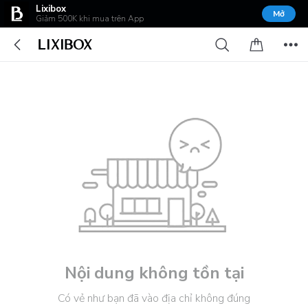
Lixibox
Mở
Giảm 500K khi mua trên App
Nội dung không tồn tại
Có vẻ như bạn đã vào địa chỉ không đúng