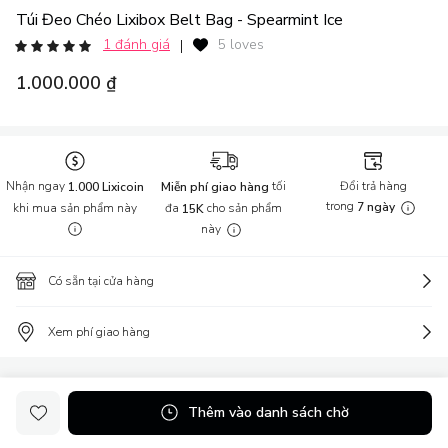
Túi Đeo Chéo Lixibox Belt Bag - Spearmint Ice
1 đánh giá
5 loves
|
1.000.000 ₫
Nhận ngay
tối
Đổi trả hàng
1.000 Lixicoin
Miễn phí giao hàng
trong
khi mua sản phẩm này
đa
cho sản phẩm
7 ngày
15K
này
Có sẵn tại cửa hàng
Xem phí giao hàng
Thông tin sản phẩm
Thêm vào danh sách chờ
Túi đeo chéo Lixibox Belt Bag là sự lựa chọn hoàn hảo cho những