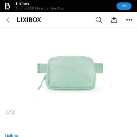
Lixibox
Mở
Giảm 500K khi mua trên App
1 / 3
Lixibox