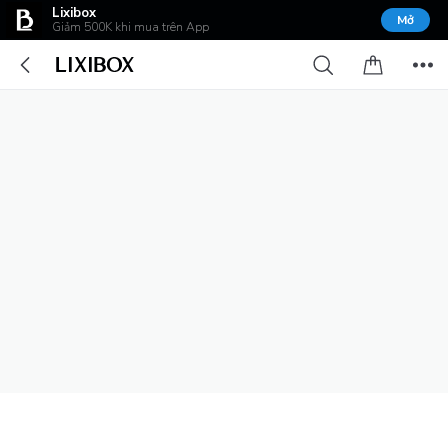
Lixibox
Mở
Giảm 500K khi mua trên App