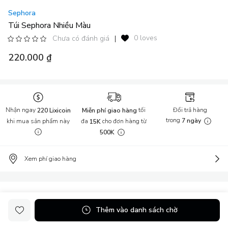
Sephora
Túi Sephora Nhiều Màu
0 loves
Chưa có đánh giá
|
220.000 ₫
Nhận ngay
tối
Đổi trả hàng
220 Lixicoin
Miễn phí giao hàng
trong
khi mua sản phẩm này
đa
cho đơn hàng từ
7 ngày
15K
500K
Xem phí giao hàng
Thông tin sản phẩm
Thêm vào danh sách chờ
Túi Sephora nhiều màu