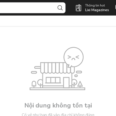
Thông tin hot
Lixi Magazines
Nội dung không tồn tại
Có vẻ như bạn đã vào địa chỉ không đúng