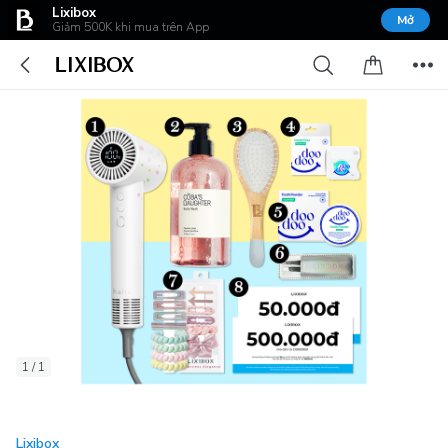
Lixibox
Mở
Giảm 500K khi mua trên App
1 / 1
Lixibox