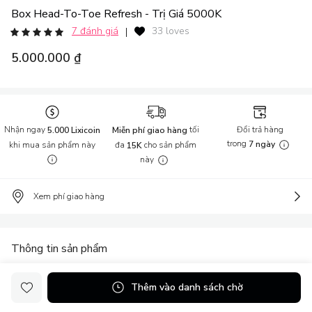
Box Head-To-Toe Refresh - Trị Giá 5000K
7 đánh giá
33 loves
|
5.000.000 ₫
Nhận ngay
tối
Đổi trả hàng
5.000 Lixicoin
Miễn phí giao hàng
trong
khi mua sản phẩm này
đa
cho sản phẩm
7 ngày
15K
này
Xem phí giao hàng
Thông tin sản phẩm
Box Head-to-Toe Refresh - trị giá 5000K 1 Máy Sấy Tóc Halio
Thêm vào danh sách chờ
Plasma Hair Dryer Dành Cho Tóc Mỏng - Spring Breeze 1 Bột
Trắng Răng doodoo Tooth Powder Cool Mint 50g 1 Chỉ Nha Khoa