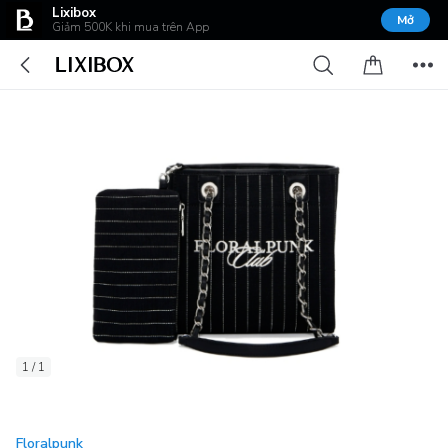
Lixibox
Mở
Giảm 500K khi mua trên App
1 / 1
Floralpunk