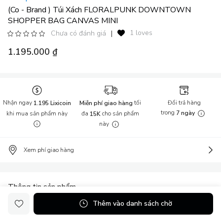
(Co - Brand ) Túi Xách FLORALPUNK DOWNTOWN
SHOPPER BAG CANVAS MINI
1 loves
Chưa có đánh giá
|
1.195.000 ₫
Nhận ngay
tối
Đổi trả hàng
1.195 Lixicoin
Miễn phí giao hàng
trong
khi mua sản phẩm này
đa
cho sản phẩm
7 ngày
15K
này
Xem phí giao hàng
Thông tin sản phẩm
Thêm vào danh sách chờ
FLORALPUNK DOWNTOWN SHOPPER BAG CANVAS MINI
THUỘC PHIÊN BẢN GIỚI HẠN ĐỂ KỶ NIỆM 9 NĂM THÀNH LẬP