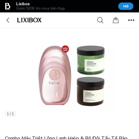
Lixibox
Mở
Giảm 500K khi mua trên App
1 / 1
Combo Máy Triệt Lông Lạnh Halio & Bộ Đôi Tẩy Tế Bào