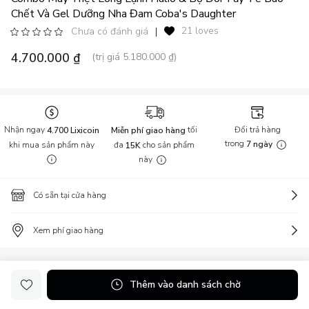
Chết Và Gel Dưỡng Nha Đam Coba's Daughter
21 loves
Chưa có đánh giá
|
4.700.000 ₫
(trị giá 5.180.000 ₫)
Nhận ngay
tối
Đổi trả hàng
4.700 Lixicoin
Miễn phí giao hàng
trong
khi mua sản phẩm này
đa
cho sản phẩm
7 ngày
15K
này
Có sẵn tại cửa hàng
Xem phí giao hàng
Thông tin sản phẩm
Thêm vào danh sách chờ
Combo Máy Triệt Lông Lạnh Halio & Bộ Đôi Tẩy Tế Bào Chết và