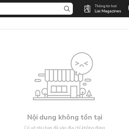
Thông tin hot
Lixi Magazines
Nội dung không tồn tại
Có vẻ như bạn đã vào địa chỉ không đúng