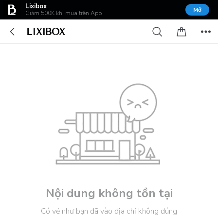
Lixibox
Mở
Giảm 500K khi mua trên App
Nội dung không tồn tại
Có vẻ như bạn đã vào địa chỉ không đúng