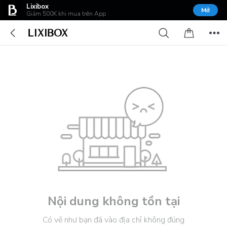
Lixibox
Mở
Giảm 500K khi mua trên App
Nội dung không tồn tại
Có vẻ như bạn đã vào địa chỉ không đúng