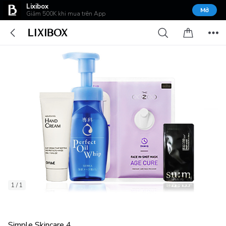
Lixibox
Mở
Giảm 500K khi mua trên App
1 / 1
Simple Skincare 4