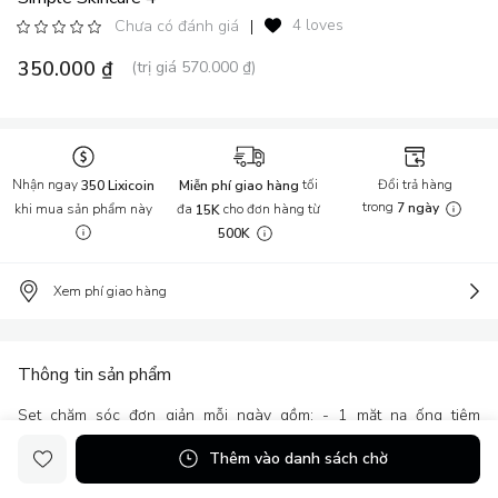
4 loves
Chưa có đánh giá
|
350.000 ₫
(trị giá 570.000 ₫)
Nhận ngay
tối
Đổi trả hàng
350 Lixicoin
Miễn phí giao hàng
trong
khi mua sản phẩm này
đa
cho đơn hàng từ
7 ngày
15K
500K
Xem phí giao hàng
Thông tin sản phẩm
Set chăm sóc đơn giản mỗi ngày gồm: - 1 mặt nạ ống tiêm
OOZOO thương hiệu mặt nạ dưỡng da đến từ Hàn Quốc sử dụng
Thêm vào danh sách chờ
ampoule - một tinh chất cô đặc không chỉ có tác dụng chăm sóc
và dưỡng da như những tinh chất thông thường khác mà chúng